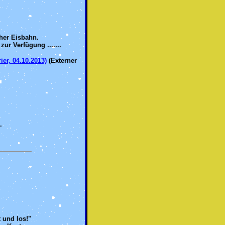
cher Eisbahn.
r Verfügung .......
r, 04.10.2013)
(Externer
.
 und los!"