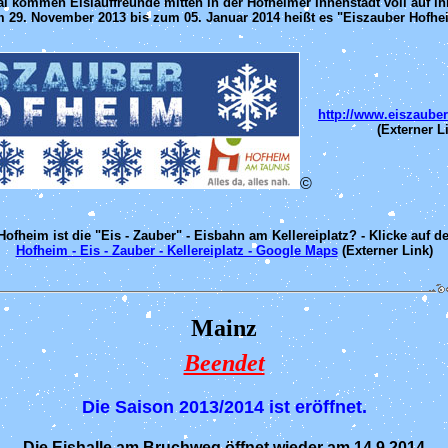
l kommen Eislauffreunde mitten in der Hofheimer Innenstadt voll auf ih
 29. November 2013 bis zum 05. Januar 2014 heißt es "Eiszauber Hofhe
http://www.eiszauber
(Externer L
©
ofheim ist die "Eis - Zauber" - Eisbahn am Kellereiplatz? - Klicke auf d
Hofheim - Eis - Zauber - Kellereiplatz - Google Maps
(Externer Link)
Mainz
Beendet
Die Saison 2013/2014 ist eröffnet.
Die Eishalle am Bruchweg öffnet wieder am 14.9.2014