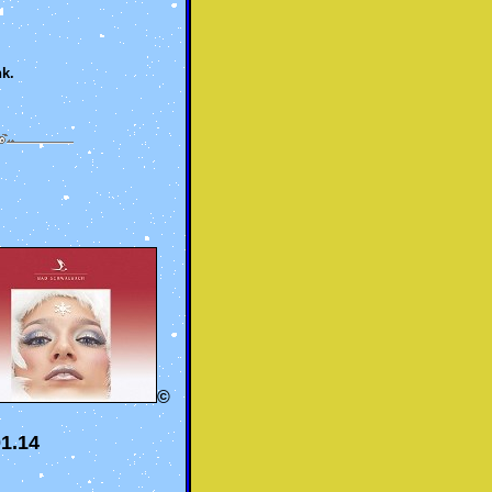
k.
©
1.14