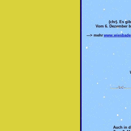
(chr). Es gi
Vom 6. Dezember bi
---> mehr
www.wiesbadene
Auch in d