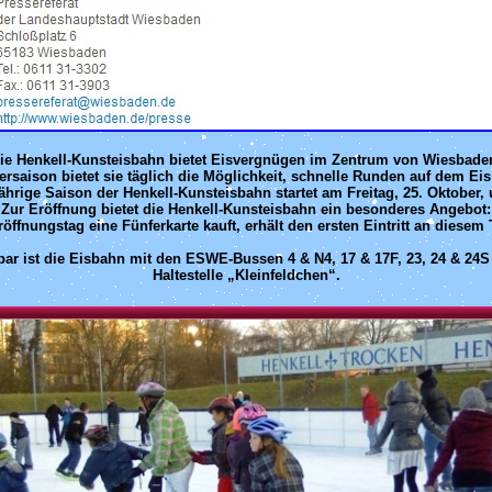
ie Henkell-Kunsteisbahn bietet Eisvergnügen im Zentrum von Wiesbade
ersaison bietet sie täglich die Möglichkeit, schnelle Runden auf dem Ei
ährige Saison der Henkell-Kunsteisbahn startet am Freitag, 25. Oktober,
Zur Eröffnung bietet die Henkell-Kunsteisbahn ein besonderes Angebot:
ffnungstag eine Fünferkarte kauft, erhält den ersten Eintritt an diesem 
bar ist die Eisbahn mit den ESWE-Bussen 4 & N4, 17 & 17F, 23, 24 & 24S
Haltestelle „Kleinfeldchen“.