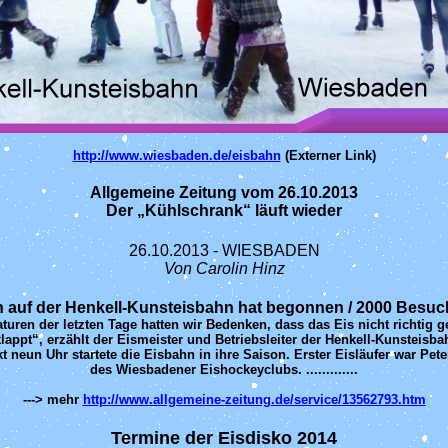
http://www.wiesbaden.de/eisbahn
(Externer Link)
Allgemeine Zeitung vom 26.10.2013
Der „Kühlschrank“ läuft wieder
26.10.2013 - WIESBADEN
Von Carolin Hinz
n auf der Henkell-Kunsteisbahn hat begonnen / 2000 Bes
ren der letzten Tage hatten wir Bedenken, dass das Eis nicht richtig gef
lappt“, erzählt der Eismeister und Betriebsleiter der Henkell-Kunsteisb
neun Uhr startete die Eisbahn in ihre Saison. Erster Eisläufer war Pete
des Wiesbadener Eishockeyclubs. .............
---> mehr
http://www.allgemeine-zeitung.de/service/13562793.htm
Termine der Eisdisko 2014