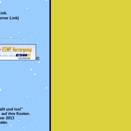
ink.
erner Link)
©
lt und los!"
auf ihre Kosten.
ber 2013
ater.