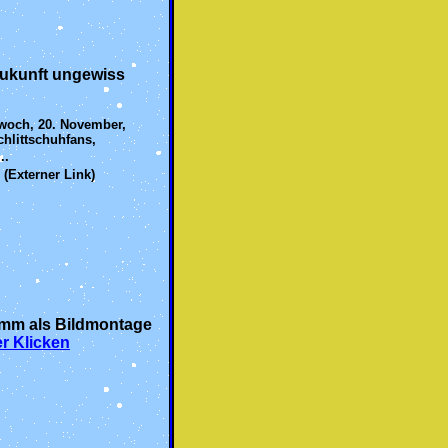
ukunft ungewiss
twoch, 20. November,
hlittschuhfans,
..
(Externer Link)
amm als Bildmontage
er Klicken