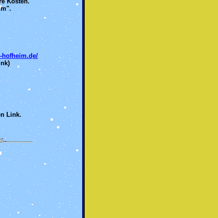
re Kosten.
im".
-hofheim.de/
ink)
en Link.