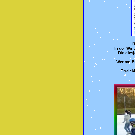
D
In der Wint
Die diesj
Wer am Erö
Erreich