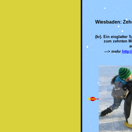
Wiesbaden: Zeh
(kr). Ein eisglatte
zum zehnten Ma
a
---> mehr
http: