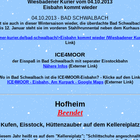
Wiesbadener Kurier vom 04.10.2013
Eisbahn kommt wieder
04.10.2013 - BAD SCHWALBACH
bt sie auch in dieser Wintersaison wieder, die überdachte Bad Schwalba
s 12. Januar steht sie im vorderen Stahlbrunnental neben dem Kurhaus zu
r-kurier.de/bad-schwalbach/>Eisbahn kommt wieder (Wiesbadener Kurie
Link)
ICE4MOOR
der Eisspaß in Bad Schwalbach mit seperater Eisstockbahn
Nähere Infos
(Externer Link)
Wo in Bad Schwalbach ist die ICE4MOOR-Eisbahn? - Klicke auf den Link
ICE4MOOR - Eisbahn, Am Kurpark - Google Maps
(Externer Link)
Hofheim
Beendet
Kufen, Eisstock, Hüttenzauber auf dem Kellereiplatz
iesem Jahr heißt es auf dem "Kellereiplatz":
"Schlittschuhe angeschnallt