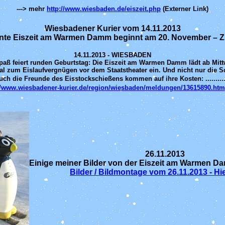
---> mehr
http://www.wiesbaden.de/eiszeit.php
(Externer Link)
Wiesbadener Kurier vom 14.11.2013
nte Eiszeit am Warmen Damm beginnt am 20. November – Z
14.11.2013 - WIESBADEN
r Spaß feiert runden Geburtstag: Die Eiszeit am Warmen Damm lädt ab Mit
l zum Eislaufvergnügen vor dem Staatstheater ein. Und nicht nur die Sc
uch die Freunde des Eisstockschießens kommen auf ihre Kosten: ..........
//www.wiesbadener-kurier.de/region/wiesbaden/meldungen/13615890.htm
26.11.2013
Einige meiner Bilder von der Eiszeit am Warmen D
Bilder / Bildmontage vom 26.11.2013 - Hi